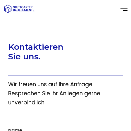
O
p
e
n
M
e
n
u
Kontaktieren
Sie uns.
Wir freuen uns auf Ihre Anfrage.
Besprechen Sie Ihr Anliegen gerne
unverbindlich.
Name