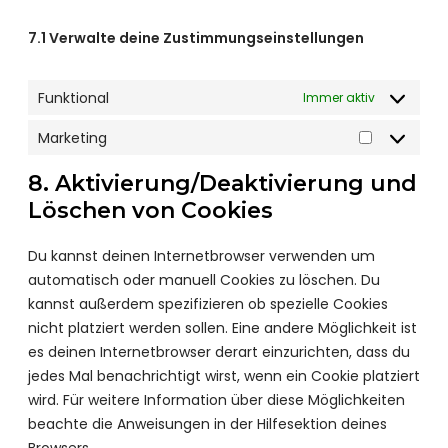
r
o
i
l
g
e
g
7.1 Verwalte deine Zustimmungseinstellungen
c
e
o
s
l
e
-
o
s
e
s
a
g
Funktional
Immer aktiv
-
o
d
l
a
n
Marketing
s
e
M
n
s
e
-
a
a
8. Aktivierung/Deaktivierung und
t
n
f
r
l
Löschen von Cookies
i
s
o
k
y
g
e
n
e
t
e
Du kannst deinen Internetbrowser verwenden um
t
t
i
s
automatisch oder manuell Cookies zu löschen. Du
s
i
c
kannst außerdem spezifizieren ob spezielle Cookies
n
s
nicht platziert werden sollen. Eine andere Möglichkeit ist
g
es deinen Internetbrowser derart einzurichten, dass du
jedes Mal benachrichtigt wirst, wenn ein Cookie platziert
wird. Für weitere Information über diese Möglichkeiten
beachte die Anweisungen in der Hilfesektion deines