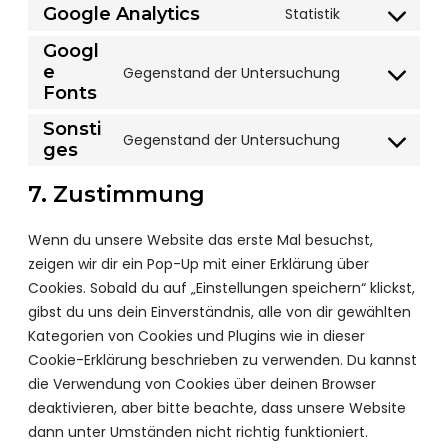
o
Google Analytics
Statistik
s
C
n
e
o
Googl
s
n
e
Gegenstand der Untersuchung
n
e
C
t
Fonts
s
n
o
t
e
Sonsti
t
n
o
Gegenstand der Untersuchung
n
ges
C
t
s
s
t
o
o
e
e
7. Zustimmung
t
n
s
n
r
o
s
e
t
v
Wenn du unsere Website das erste Mal besuchst,
s
e
r
t
i
zeigen wir dir ein Pop-Up mit einer Erklärung über
e
n
v
o
c
Cookies. Sobald du auf „Einstellungen speichern“ klickst,
r
t
i
s
e
gibst du uns dein Einverständnis, alle von dir gewählten
v
t
c
e
w
Kategorien von Cookies und Plugins wie in dieser
i
o
e
r
o
Cookie-Erklärung beschrieben zu verwenden. Du kannst
c
s
g
v
r
die Verwendung von Cookies über deinen Browser
e
e
o
i
d
deaktivieren, aber bitte beachte, dass unsere Website
g
r
o
c
p
dann unter Umständen nicht richtig funktioniert.
o
v
g
e