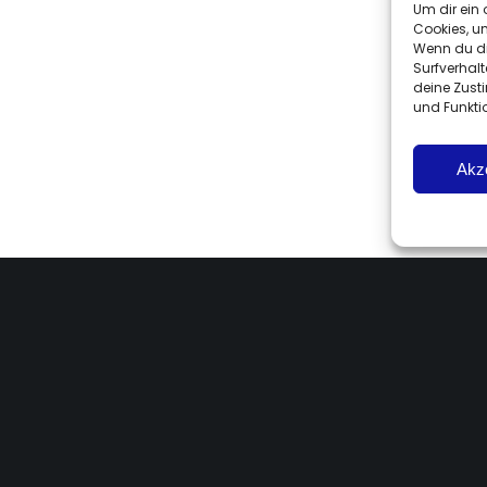
Um dir ein 
Cookies, u
Wenn du di
Surfverhalt
deine Zust
und Funkti
Akz
och moderne Lösung, die für
orgen kann und Ihre
Smart-Home-System