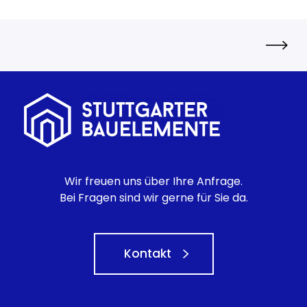
u
s
w
a
h
l
n
e
u
e
r
Wir freuen uns über Ihre Anfrage.
F
Bei Fragen sind wir gerne für Sie da.
e
n
s
Kontakt
t
e
r