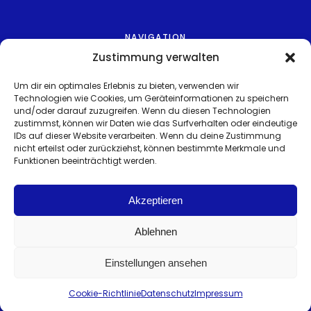
2
0
2
NAVIGATION
5
Zustimmung verwalten
Home
b
e
Um dir ein optimales Erlebnis zu bieten, verwenden wir
Technologien wie Cookies, um Geräteinformationen zu speichern
Produkte
a
und/oder darauf zuzugreifen. Wenn du diesen Technologien
c
zustimmst, können wir Daten wie das Surfverhalten oder eindeutige
Jetzt Anfragen
h
IDs auf dieser Website verarbeiten. Wenn du deine Zustimmung
nicht erteilst oder zurückziehst, können bestimmte Merkmale und
t
Funktionen beeinträchtigt werden.
e
n
Akzeptieren
s
o
©2024. ALLE RECHTE VORBEHALTEN.
Ablehnen
l
IMPRESSUM
l
Einstellungen ansehen
DATENSCHUTZ
t
COOKIE-RICHTLINIE (EU)
e
Cookie-Richtlinie
Datenschutz
Impressum
n