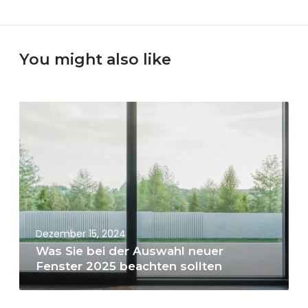
You might also like
W
a
s
S
i
e
b
e
Dezember 15, 2024
i
Was Sie bei der Auswahl neuer
d
Fenster 2025 beachten sollten
e
r
A